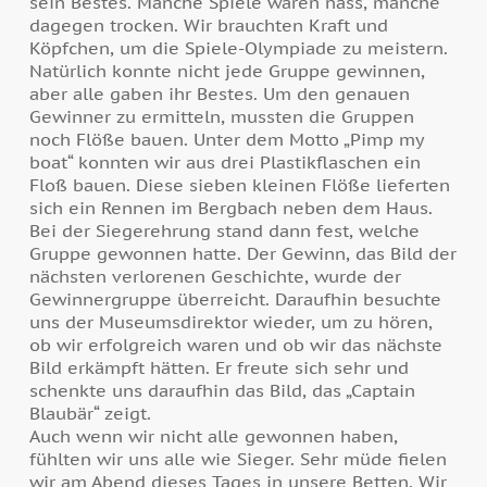
sein Bestes. Manche Spiele waren nass, manche
dagegen trocken. Wir brauchten Kraft und
Köpfchen, um die Spiele-Olympiade zu meistern.
Natürlich konnte nicht jede Gruppe gewinnen,
aber alle gaben ihr Bestes. Um den genauen
Gewinner zu ermitteln, mussten die Gruppen
noch Flöße bauen. Unter dem Motto „Pimp my
boat“ konnten wir aus drei Plastikflaschen ein
Floß bauen. Diese sieben kleinen Flöße lieferten
sich ein Rennen im Bergbach neben dem Haus.
Bei der Siegerehrung stand dann fest, welche
Gruppe gewonnen hatte. Der Gewinn, das Bild der
nächsten verlorenen Geschichte, wurde der
Gewinnergruppe überreicht. Daraufhin besuchte
uns der Museumsdirektor wieder, um zu hören,
ob wir erfolgreich waren und ob wir das nächste
Bild erkämpft hätten. Er freute sich sehr und
schenkte uns daraufhin das Bild, das „Captain
Blaubär“ zeigt.
Auch wenn wir nicht alle gewonnen haben,
fühlten wir uns alle wie Sieger. Sehr müde fielen
wir am Abend dieses Tages in unsere Betten. Wir