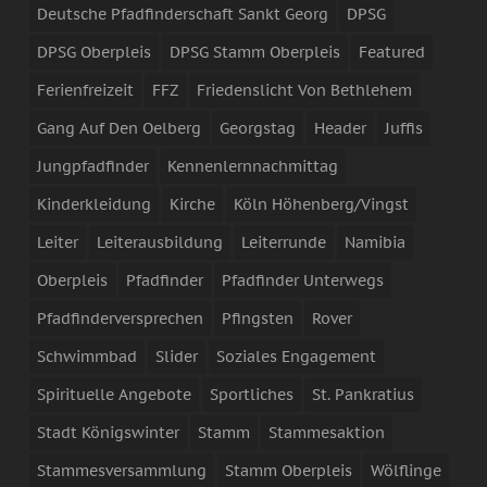
Deutsche Pfadfinderschaft Sankt Georg
DPSG
DPSG Oberpleis
DPSG Stamm Oberpleis
Featured
Ferienfreizeit
FFZ
Friedenslicht Von Bethlehem
Gang Auf Den Oelberg
Georgstag
Header
Juffis
Jungpfadfinder
Kennenlernnachmittag
Kinderkleidung
Kirche
Köln Höhenberg/Vingst
Leiter
Leiterausbildung
Leiterrunde
Namibia
Oberpleis
Pfadfinder
Pfadfinder Unterwegs
Pfadfinderversprechen
Pfingsten
Rover
Schwimmbad
Slider
Soziales Engagement
Spirituelle Angebote
Sportliches
St. Pankratius
Stadt Königswinter
Stamm
Stammesaktion
Stammesversammlung
Stamm Oberpleis
Wölflinge