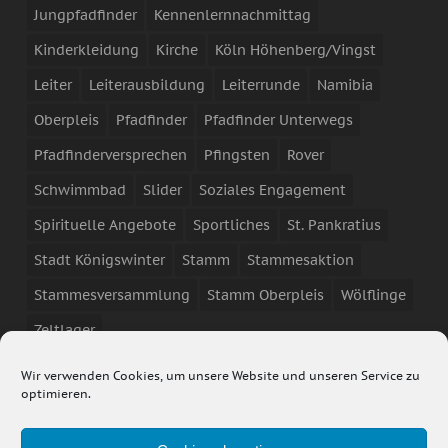
Jungpfadfinder
Kennenlernnachmittag
Kinderkleidung
Kirche
Köln Höhenberg/Vingst
Leiter
Leiterausbildung
Leiterrunde
Namibia
Oberpleis
Pfadfinder
Pfadfinder Unterwegs
Pfadfinderversprechen
Pfingsten
Rover
Schwimmbad
Slider
Soziales Engagement
Spirituelle Angebote
Sportliches
St. Pankratius
Stadt Königswinter
Stamm
Stammesaktion
Stammesversammlung
Stamm Oberpleis
Wölflinge
Zeltlager
Wir verwenden Cookies, um unsere Website und unseren Service zu
optimieren.