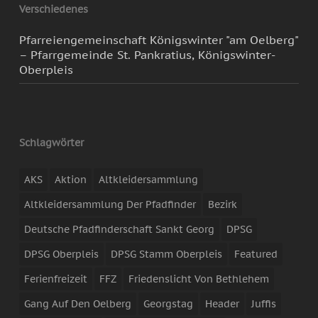
Verschiedenes
Pfarreiengemeinschaft Königswinter "am Oelberg"
– Pfarrgemeinde St. Pankratius, Königswinter-
Oberpleis
Schlagwörter
AKS
Aktion
Altkleidersammlung
Altkleidersammlung Der Pfadfinder
Bezirk
Deutsche Pfadfinderschaft Sankt Georg
DPSG
DPSG Oberpleis
DPSG Stamm Oberpleis
Featured
Ferienfreizeit
FFZ
Friedenslicht Von Bethlehem
Gang Auf Den Oelberg
Georgstag
Header
Juffis