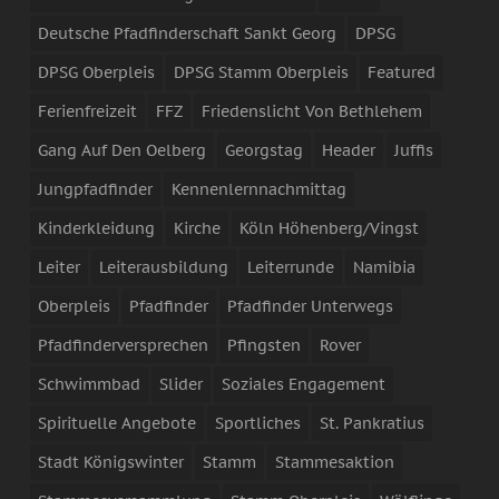
Deutsche Pfadfinderschaft Sankt Georg
DPSG
DPSG Oberpleis
DPSG Stamm Oberpleis
Featured
Ferienfreizeit
FFZ
Friedenslicht Von Bethlehem
Gang Auf Den Oelberg
Georgstag
Header
Juffis
Jungpfadfinder
Kennenlernnachmittag
Kinderkleidung
Kirche
Köln Höhenberg/Vingst
Leiter
Leiterausbildung
Leiterrunde
Namibia
Oberpleis
Pfadfinder
Pfadfinder Unterwegs
Pfadfinderversprechen
Pfingsten
Rover
Schwimmbad
Slider
Soziales Engagement
Spirituelle Angebote
Sportliches
St. Pankratius
Stadt Königswinter
Stamm
Stammesaktion