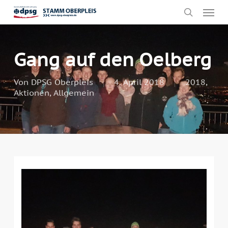
Skip
Men
to
search
main
content
Gang auf den Oelberg
Von
DPSG Oberpleis
4. April 2018
2018
,
Aktionen
,
Allgemein