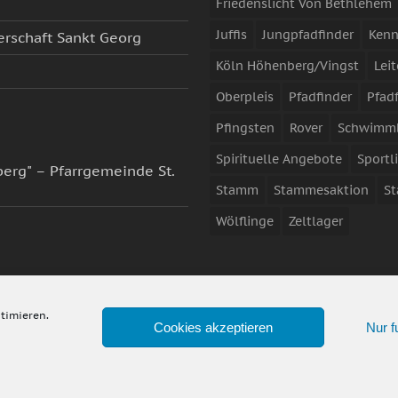
Friedenslicht Von Bethlehem
Juffis
Jungpfadfinder
Kenn
erschaft Sankt Georg
Köln Höhenberg/Vingst
Leit
Oberpleis
Pfadfinder
Pfad
Pfingsten
Rover
Schwimm
Spirituelle Angebote
Sportl
erg" – Pfarrgemeinde St.
Stamm
Stammesaktion
S
Wölflinge
Zeltlager
timieren.
Cookies akzeptieren
Nur f
Cookies. Durch die
zu. Weitere