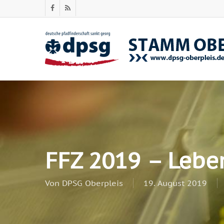
Skip
facebook
RSS
to
main
content
FFZ 2019 – Lebe
Von
DPSG Oberpleis
19. August 2019