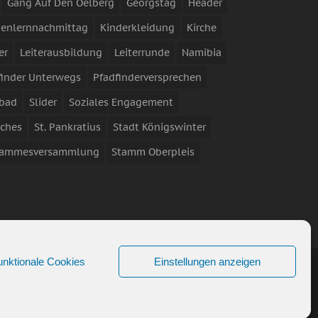
Gang Auf Den Oelberg
Georgstag
Header
enlernnachmittag
Kinderkleidung
Kirche
er
Leiterausbildung
Leiterrunde
Namibia
finder Unterwegs
Pfadfinderversprechen
bad
Slider
Soziales Engagement
iches
St. Pankratius
Stadt Königswinter
tammesversammlung
Stamm Oberpleis
unktionale Cookies
Einstellungen anzeigen
facebook
RSS
instagram
Share