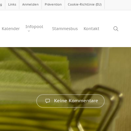
ng
Links
Anmelden
Prävention
Cookie-Richtlinie (EU)
Infopool
sear
Kalender
Stammesbus
Kontakt
Keine Kommentare