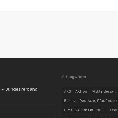
Schlagwörter
g – Bundesverband
AKS
Aktion
Altkleidersa
Bezirk
Deutsche Pfadfinders
DPSG Stamm Oberpleis
Feat