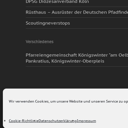
DPSG Diözesanverband Köln
Rüsthaus – Ausrüster der Deutschen Pfadfind
Scoutingneverstops
Verschiedenes
Pfarreiengemeinschaft Königswinter "am Oelb
Pankratius, Königswinter-Oberpleis
Wir verwenden Cookies, um unsere Website und unseren Service zu op
© 2022 - DPSG Stamm Oberpleis - Diese Webseite verwendet 
Beutzung der Seite stimmen Sie der Benutzung von Cookies 
Cookie-Richtlinie
Datenschutzerklärung
Impressum
Informationen finden Sie im Impressum.