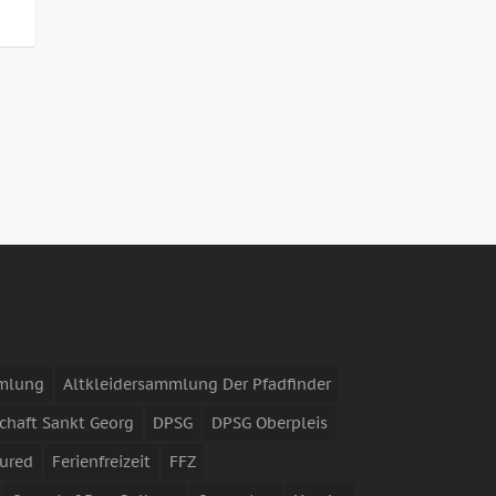
mmlung
Altkleidersammlung Der Pfadfinder
chaft Sankt Georg
DPSG
DPSG Oberpleis
ured
Ferienfreizeit
FFZ