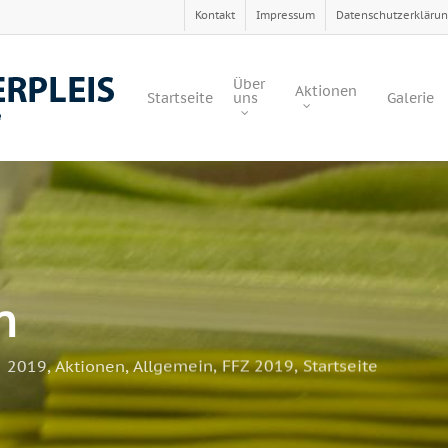
Kontakt
Impressum
Datenschutzerkläru
Über
Aktionen
Startseite
uns
Galerie
n
2019
,
Aktionen
,
Allgemein
,
FFZ 2019
,
Startseite