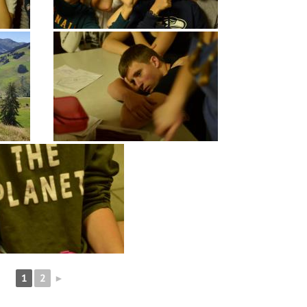
1
2
►