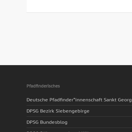
Pfadfinderisches
Deutsche Pfadfinder*innenschaft Sankt Geor
DPSG Bezirk Siebengebirge
DPSG Bundesblog