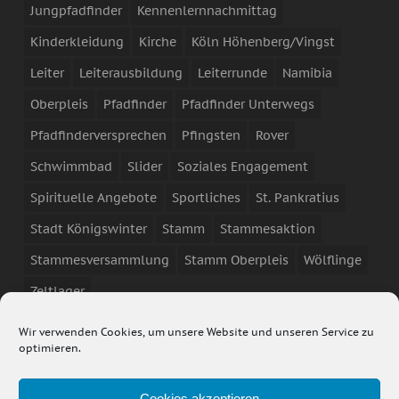
Jungpfadfinder
Kennenlernnachmittag
Kinderkleidung
Kirche
Köln Höhenberg/Vingst
Leiter
Leiterausbildung
Leiterrunde
Namibia
Oberpleis
Pfadfinder
Pfadfinder Unterwegs
Pfadfinderversprechen
Pfingsten
Rover
Schwimmbad
Slider
Soziales Engagement
Spirituelle Angebote
Sportliches
St. Pankratius
Stadt Königswinter
Stamm
Stammesaktion
Stammesversammlung
Stamm Oberpleis
Wölflinge
Zeltlager
Wir verwenden Cookies, um unsere Website und unseren Service zu
optimieren.
Cookies akzeptieren