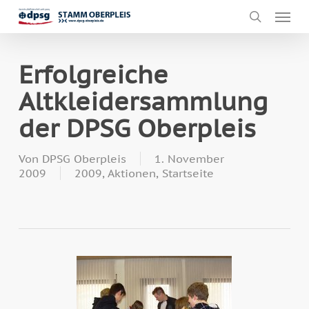
Skip
Men
to
search
main
content
Erfolgreiche
Altkleidersammlung
der DPSG Oberpleis
Von
DPSG Oberpleis
1. November
2009
2009
,
Aktionen
,
Startseite