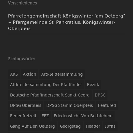
Verschiedenes
Pfarreiengemeinschaft Königswinter "am Oelberg"
– Pfarrgemeinde St. Pankratius, Königswinter-
Oberpleis
Schlagwörter
AKS
Aktion
Altkleidersammlung
Altkleidersammlung Der Pfadfinder
Bezirk
Deutsche Pfadfinderschaft Sankt Georg
DPSG
DPSG Oberpleis
DPSG Stamm Oberpleis
Featured
Ferienfreizeit
FFZ
Friedenslicht Von Bethlehem
Gang Auf Den Oelberg
Georgstag
Header
Juffis