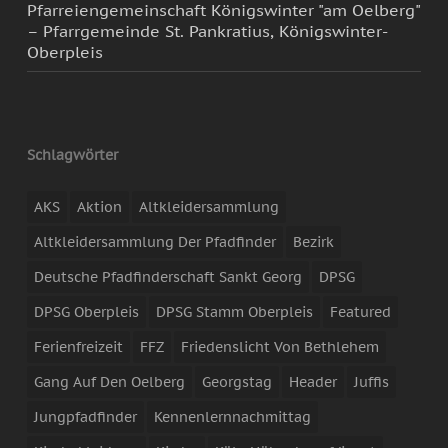
Pfarreiengemeinschaft Königswinter "am Oelberg"
– Pfarrgemeinde St. Pankratius, Königswinter-
Oberpleis
Schlagwörter
AKS
Aktion
Altkleidersammlung
Altkleidersammlung Der Pfadfinder
Bezirk
Deutsche Pfadfinderschaft Sankt Georg
DPSG
DPSG Oberpleis
DPSG Stamm Oberpleis
Featured
Ferienfreizeit
FFZ
Friedenslicht Von Bethlehem
Gang Auf Den Oelberg
Georgstag
Header
Juffis
Jungpfadfinder
Kennenlernnachmittag