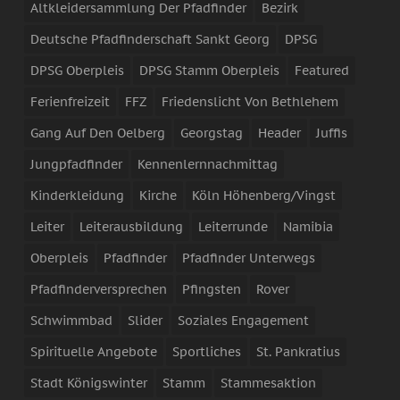
Altkleidersammlung Der Pfadfinder
Bezirk
Deutsche Pfadfinderschaft Sankt Georg
DPSG
DPSG Oberpleis
DPSG Stamm Oberpleis
Featured
Ferienfreizeit
FFZ
Friedenslicht Von Bethlehem
Gang Auf Den Oelberg
Georgstag
Header
Juffis
Jungpfadfinder
Kennenlernnachmittag
Kinderkleidung
Kirche
Köln Höhenberg/Vingst
Leiter
Leiterausbildung
Leiterrunde
Namibia
Oberpleis
Pfadfinder
Pfadfinder Unterwegs
Pfadfinderversprechen
Pfingsten
Rover
Schwimmbad
Slider
Soziales Engagement
Spirituelle Angebote
Sportliches
St. Pankratius
Stadt Königswinter
Stamm
Stammesaktion