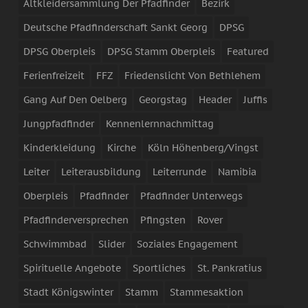
Altkleidersammlung Der Pfadfinder
Bezirk
Deutsche Pfadfinderschaft Sankt Georg
DPSG
DPSG Oberpleis
DPSG Stamm Oberpleis
Featured
Ferienfreizeit
FFZ
Friedenslicht Von Bethlehem
Gang Auf Den Oelberg
Georgstag
Header
Juffis
Jungpfadfinder
Kennenlernnachmittag
Kinderkleidung
Kirche
Köln Höhenberg/Vingst
Leiter
Leiterausbildung
Leiterrunde
Namibia
Oberpleis
Pfadfinder
Pfadfinder Unterwegs
Pfadfinderversprechen
Pfingsten
Rover
Schwimmbad
Slider
Soziales Engagement
Spirituelle Angebote
Sportliches
St. Pankratius
Stadt Königswinter
Stamm
Stammesaktion