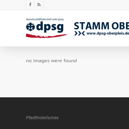
Skip
facebook
RSS
to
main
content
no images were found
Pfadfinderisches