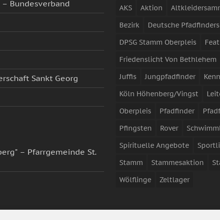
g – Bundesverband
AKS
Aktion
Altkleidersa
Bezirk
Deutsche Pfadfinders
DPSG Stamm Oberpleis
Feat
Friedenslicht Von Bethlehem
Juffis
Jungpfadfinder
Kenn
erschaft Sankt Georg
Köln Höhenberg/Vingst
Leit
Oberpleis
Pfadfinder
Pfad
Pfingsten
Rover
Schwimm
Spirituelle Angebote
Sportl
erg" – Pfarrgemeinde St.
Stamm
Stammesaktion
S
Wölflinge
Zeltlager