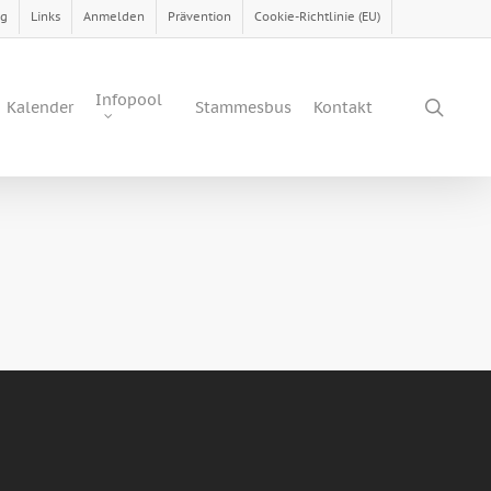
ng
Links
Anmelden
Prävention
Cookie-Richtlinie (EU)
Infopool
sear
Kalender
Stammesbus
Kontakt