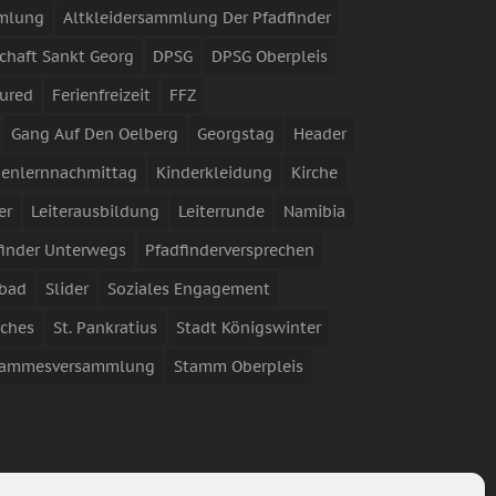
mmlung
Altkleidersammlung Der Pfadfinder
chaft Sankt Georg
DPSG
DPSG Oberpleis
ured
Ferienfreizeit
FFZ
Gang Auf Den Oelberg
Georgstag
Header
enlernnachmittag
Kinderkleidung
Kirche
er
Leiterausbildung
Leiterrunde
Namibia
finder Unterwegs
Pfadfinderversprechen
bad
Slider
Soziales Engagement
iches
St. Pankratius
Stadt Königswinter
tammesversammlung
Stamm Oberpleis