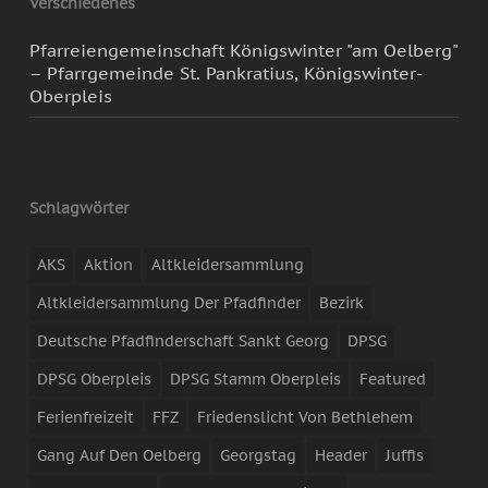
Verschiedenes
Pfarreiengemeinschaft Königswinter "am Oelberg"
– Pfarrgemeinde St. Pankratius, Königswinter-
Oberpleis
Schlagwörter
AKS
Aktion
Altkleidersammlung
Altkleidersammlung Der Pfadfinder
Bezirk
Deutsche Pfadfinderschaft Sankt Georg
DPSG
DPSG Oberpleis
DPSG Stamm Oberpleis
Featured
Ferienfreizeit
FFZ
Friedenslicht Von Bethlehem
Gang Auf Den Oelberg
Georgstag
Header
Juffis