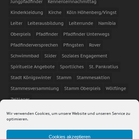
Jungpfadfinder
Kennenlernnachmittag
Kinderkleidung
Kirche
Köln Höhenberg/Vingst
Leiter
Leiterausbildung
Leiterrunde
Namibia
Oberpleis
Pfadfinder
Pfadfinder Unterwegs
Pfadfinderversprechen
Pfingsten
Rover
Schwimmbad
Slider
Soziales Engagement
Spirituelle Angebote
Sportliches
St. Pankratius
Stadt Königswinter
Stamm
Stammesaktion
Stammesversammlung
Stamm Oberpleis
Wölflinge
Zeltlager
Wir verwenden Cookies, um unsere Website und unseren Service zu
optimieren.
Cookies akzeptieren